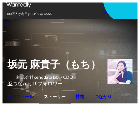
アプリを使う
400万人が利用するビジネスSNS
坂元 麻貴子（もち）
株式会社xenodata lab. / CDO
32
10
つながり
フォロワー
プロフィール
ストーリー
性格
つながり