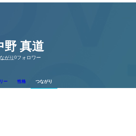
中野 真道
0
ながり
フォロワー
リー
性格
つながり