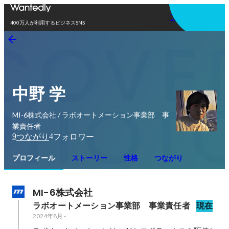
アプリを使う
400万人が利用するビジネスSNS
中野 学
MI-6株式会社 / ラボオートメーション事業部 事
業責任者
9
4
つながり
フォロワー
プロフィール
ストーリー
性格
つながり
MI-6株式会社
ラボオートメーション事業部　事業責任者
現在
2024年8月
-