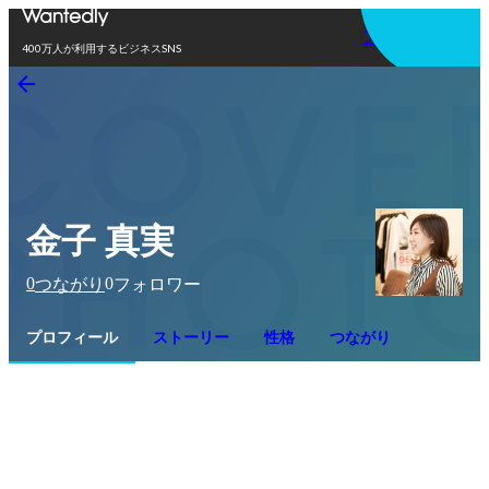
アプリを使う
400万人が利用するビジネスSNS
金子 真実
0
0
つながり
フォロワー
プロフィール
ストーリー
性格
つながり