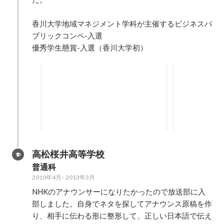
香川大学地域マネジメント学科が主催するビジネスパ
ブリックコンペ-入選

優秀学生懸賞-入選（香川大学初）
優秀学生懸賞 入賞
香川大学地
催ビジネス
賞
高松桜井高等学校
普通科
2010年4月
-
2013年3月
NHKのアナウンサーになりたかったので放送部に入
部しました。自身でネタを探してアナウンス原稿を作
り、相手に伝わる形に整形して、正しい日本語で伝え