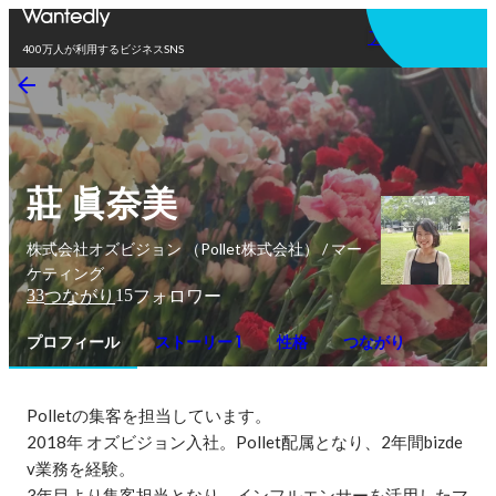
アプリを使う
400万人が利用するビジネスSNS
莊 眞奈美
株式会社オズビジョン （Pollet株式会社） / マー
ケティング
33
15
つながり
フォロワー
プロフィール
ストーリー 1
性格
つながり
Polletの集客を担当しています。

2018年 オズビジョン入社。Pollet配属となり、2年間bizde
v業務を経験。

3年目より集客担当となり、インフルエンサーを活用したマ