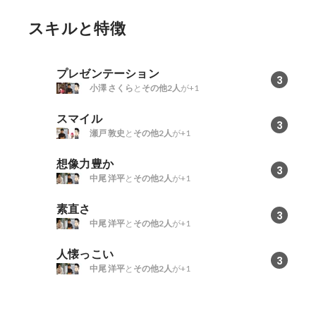
スキルと特徴
プレゼンテーション
3
小澤 さくら
と
その他2人
が+1
スマイル
3
瀬戸 敦史
と
その他2人
が+1
想像力豊か
3
中尾 洋平
と
その他2人
が+1
素直さ
3
中尾 洋平
と
その他2人
が+1
人懐っこい
3
中尾 洋平
と
その他2人
が+1