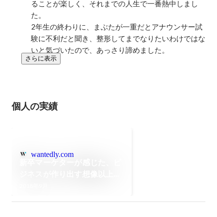
ることが楽しく、それまでの人生で一番熱中しまし
た。

2年生の終わりに、まぶたが一重だとアナウンサー試
験に不利だと聞き、整形してまでなりたいわけではな
いと気づいたので、あっさり諦めました。
さらに表示
個人の実績
wantedly.com
新卒マーケターが感じた、ビ
ジネスが作り出す想像以上の
世界
2018年9月