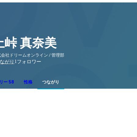
上峠 真奈美
会社ドリームオンライン / 管理部
1
ながり
フォロワー
リー 58
性格
つながり