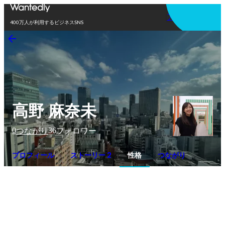
アプリを使う
400万人が利用するビジネスSNS
高野 麻奈未
0
36
つながり
フォロワー
プロフィール
ストーリー 2
性格
つながり