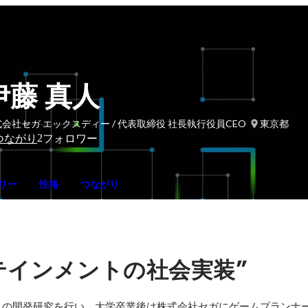
伊藤 真人
会社セガ エックスディー / 代表取締役 社長執行役員CEO
東京都
2
つながり
フォロワー
リー
性格
つながり
”
テインメントの社会実装
ムの開発研究を行い、大学卒業後は株式会社セガにゲームプランナ