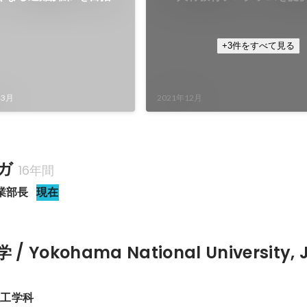
系避難訓練』
『CX School』
+3件をすべて見る
年3月
2021年12月
ガ
16年間
業部長
現在
 Yokohama National University, 
理工学科