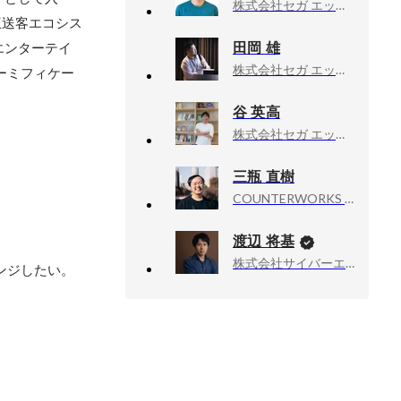
株式会社セガ エックスディー, 課長 / プロデューサー / HCD-Net認定 人間中心設計専門家
互送客エコシス
田岡 雄
エンターテイ
株式会社セガ エックスディー, 部長
ーミフィケー
谷 英高
株式会社セガ エックスディー, 取締役執行役員
三瓶 直樹
COUNTERWORKS inc, CEO
渡辺 将基
株式会社サイバーエージェント, 新R25編集長
ンジしたい。