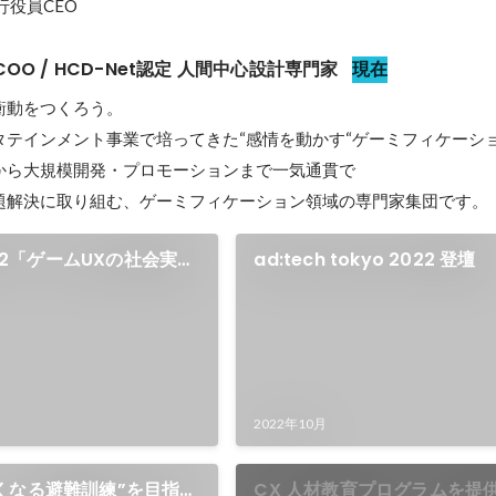
行役員CEO
COO / HCD-Net認定 人間中心設計専門家
現在
動をつくろう。

タテインメント事業で培ってきた“感情を動かす“ゲーミフィケーシ
から大規模開発・プロモーションまで一気通貫で

題解決に取り組む、ゲーミフィケーション領域の専門家集団です。
022「ゲームUXの社会実
ad:tech tokyo 2022 登壇
2022年10月
くなる避難訓練”を目指し
CX 人材教育プログラムを提