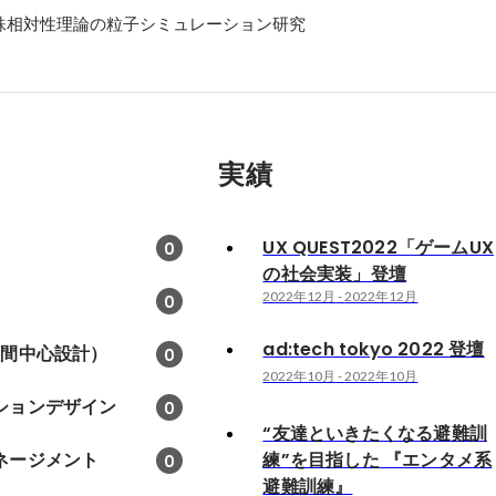
殊相対性理論の粒子シミュレーション研究
実績
UX QUEST2022「ゲームUX
0
の社会実装」登壇
2022年12月
-
2022年12月
0
ad:tech tokyo 2022 登壇
人間中心設計）
0
2022年10月
-
2022年10月
ションデザイン
0
“友達といきたくなる避難訓
ネージメント
練”を目指した 『エンタメ系
0
避難訓練』