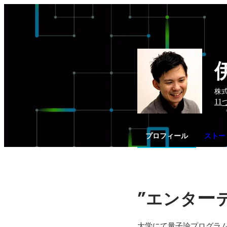
株式
11
プロフィール
ストー
”
ー
エンタ
大学にて量子論プログラ