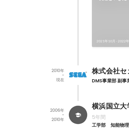
た 『エンタメ
2021年10月
-
2022
株式会社セ
2010年
-
現在
DMS事業部 副事
横浜国立大学 /
2006年
-
5年間
2010年
工学部　知能物