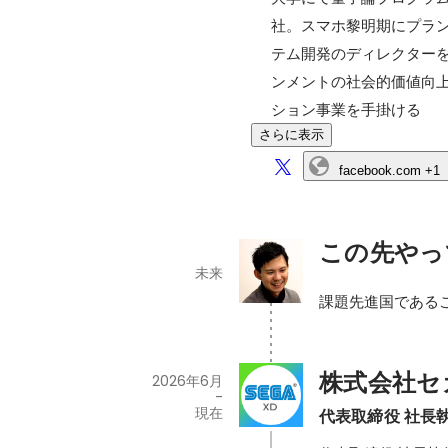
社。スマホ黎明期にプラン
テム開発のディレクター
ンメントの社会的価値向上
ション事業を手掛ける
さらに表示
facebook.com
+1
この先やっ
未来
課題先進国である
株式会社セ
2026年6月
-
現在
代表取締役 社長