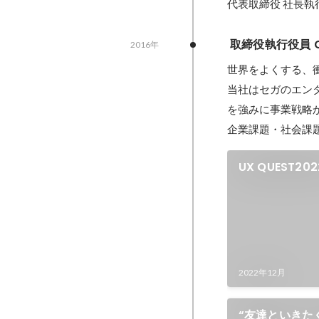
代表取締役 社長執
 取締役執行役員 
2016年
世界をよくする、衝
当社はセガのエン
を強みに事業戦略
企業課題・社会課
UX QUEST2
装」登壇
2022年12月
“友達といきた