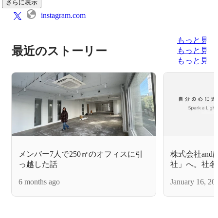
さらに表示
instagram.com
もっと見る
最近のストーリー
もっと見る
もっと見る
メンバー7人で250㎡のオフィスに引
株式会社andは、
っ越した話
社」へ。社名
パーパス・ミ
6 months ago
January 16, 20
た。