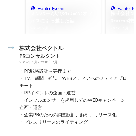
wantedly.com
wantedly
メンバー7人で250㎡のオフ
株式会社and
ィスに引っ越した話
Rooms
変更ととも
2026年2月
2025年1月
ス・ミッシ
た。
株式会社ベクトル
PRコンサルタント
2016年4月
-
2018年7月
・PR戦略設計～実行まで

・TV、新聞、雑誌、WEBメディアへのメディアプロ
モート

・PRイベントの企画・運営

・インフルエンサーを起用してのWEBキャンペーン
企画・運営

・企業PRのための調査設計、解析、リリース化

・プレスリリースのライティング