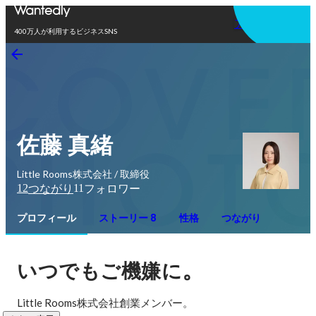
アプリを使う
400万人が利用するビジネスSNS
佐藤 真緒
Little Rooms株式会社 / 取締役
12
11
つながり
フォロワー
プロフィール
ストーリー 8
性格
つながり
。
いつでもご機嫌に
Little Rooms株式会社創業メンバー。