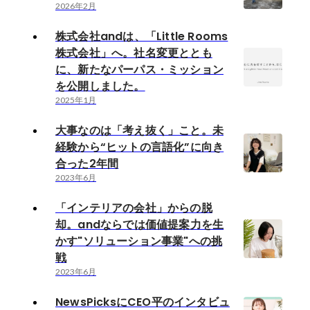
2026年2月
株式会社andは、「Little Rooms
株式会社」へ。社名変更ととも
に、新たなパーパス・ミッション
を公開しました。
2025年1月
大事なのは「考え抜く」こと。未
経験から“ヒットの言語化”に向き
合った2年間
2023年6月
「インテリアの会社」からの脱
却。andならでは価値提案力を生
かす"ソリューション事業"への挑
戦
2023年6月
NewsPicksにCEO平のインタビュ