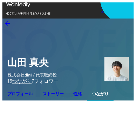
アプリを使う
400万人が利用するビジネスSNS
山田 真央
株式会社dinii / 代表取締役
15
7
つながり
フォロワー
プロフィール
ストーリー
性格
つながり