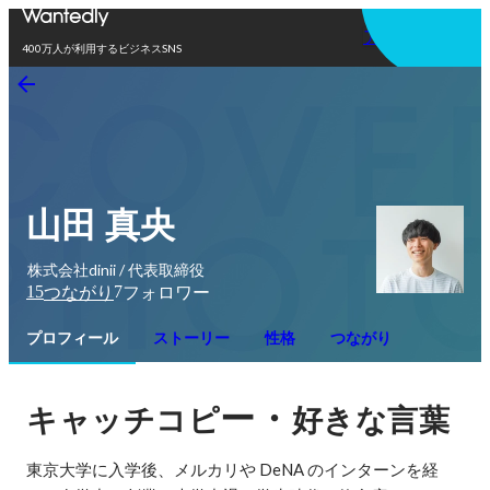
アプリを使う
400万人が利用するビジネスSNS
山田 真央
株式会社dinii / 代表取締役
15
7
つながり
フォロワー
プロフィール
ストーリー
性格
つながり
ー・
キャッチコピ
好きな言葉
東京大学に入学後、メルカリや DeNA のインターンを経