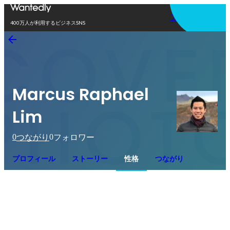
アプリを使う
400万人が利用するビジネスSNS
Marcus Raphael
Lim
0
0
つながり
フォロワー
プロフィール
ストーリー
性格
つながり