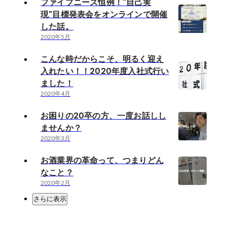
ファイブニーズ恒例！"自己実
現"目標発表会をオンラインで開催
した話。
2020年5月
こんな時だからこそ、明るく迎え
入れたい！！2020年度入社式行い
ました！
2020年4月
お困りの20卒の方、一度お話しし
ませんか？
2020年3月
お酒業界の革命って、つまりどん
なこと？
2020年2月
さらに表示