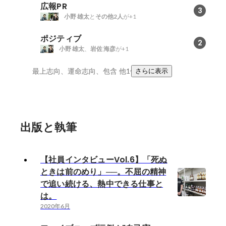
広報PR
3
小野 雄太
と
その他2人
が+1
ポジティブ
2
小野 雄太
、
岩佐 海彦
が+1
最上志向、運命志向、包含
他1件
さらに表示
出版と執筆
【社員インタビューVol.6】「死ぬ
ときは前のめり」──。不屈の精神
で追い続ける、熱中できる仕事と
は。
2020年6月