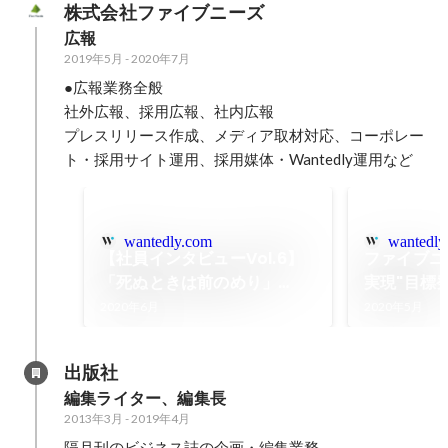
株式会社ファイブニーズ
広報
2019年5月
-
2020年7月
●広報業務全般

社外広報、採用広報、社内広報

プレスリリース作成、メディア取材対応、コーポレー
ト・採用サイト運用、採用媒体・Wantedly運用など
wantedly.com
wantedly
【社員インタビューVol.6】
ファイブニ
「死ぬときは前のめり」
実現"目標
──。不屈の精神で追い続け
ンで開催し
2020年6月
2020年5月
る、熱中できる仕事とは。
出版社
編集ライター、編集長
2013年3月
-
2019年4月
隔月刊のビジネス誌の企画・編集業務