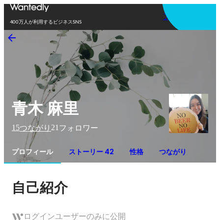
アプリを使う
400万人が利用するビジネスSNS
青木 麻里
15
21
つながり
フォロワー
プロフィール
ストーリー 42
性格
つながり
自己紹介
ログインユーザーのみに公開