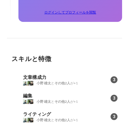
ログインしてプロフィールを閲覧
スキルと特徴
文章構成力
3
小野 雄太
と
その他2人
が+1
編集
3
小野 雄太
と
その他2人
が+1
ライティング
3
小野 雄太
と
その他2人
が+1