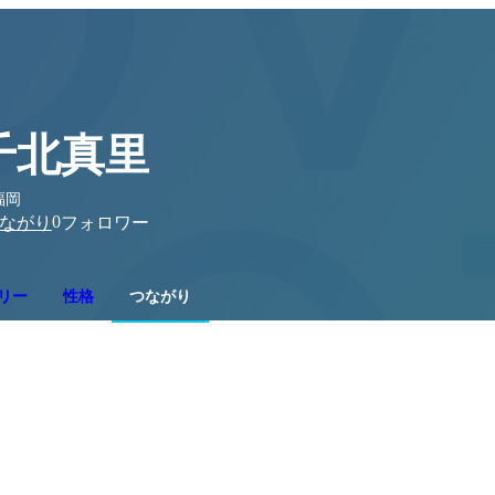
千北真里
福岡
0
ながり
フォロワー
リー
性格
つながり