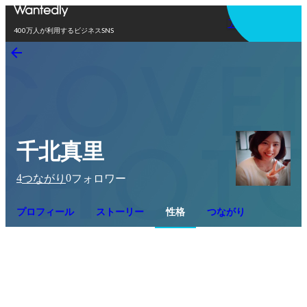
アプリを使う
400万人が利用するビジネスSNS
千北真里
4
0
つながり
フォロワー
プロフィール
ストーリー
性格
つながり