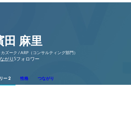
濱田 麻里
カズーク / ARP（コンサルティング部門）
5
ながり
フォロワー
リー 2
性格
つながり