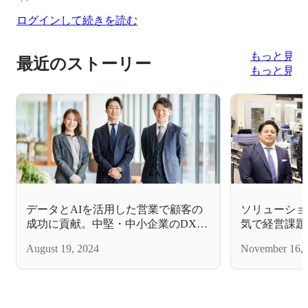
ログインして続きを読む
もっと見る
最近のストーリー
もっと見る
データとAIを活用した営業で顧客の
ソリューショ
成功に貢献。中堅・中小企業のDXを
気で経営課題
支援するSalesforceのアカウントエグ
そんな営業は
August 19, 2024
November 16, 
ゼクティブ
ャパンが初め