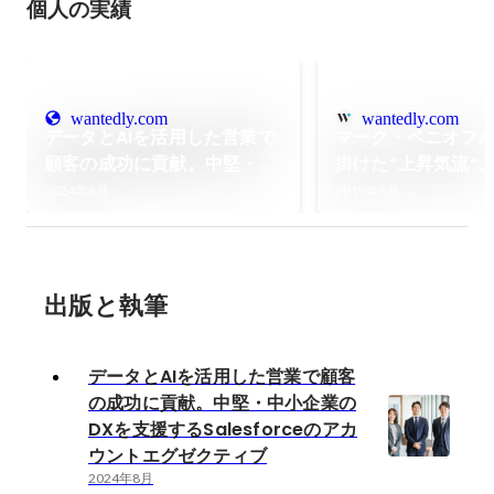
個人の実績
wantedly.com
wantedly.com
データとAIを活用した営業で
マーク・ベニオフ
顧客の成功に貢献。中堅・中
掛けた“上昇気流“
小企業のDXを支援する
成長を続けるシニ
2024年8月
2019年8月
Salesforceのアカウントエ
リストが語る。
グゼクティブ
出版と執筆
データとAIを活用した営業で顧客
の成功に貢献。中堅・中小企業の
DXを支援するSalesforceのアカ
ウントエグゼクティブ
2024年8月