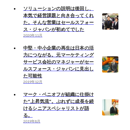
ソリューションの説明は後回し、
本気で経営課題と向き合ってくれ
た。そんな営業はセールスフォー
ス・ジャパンが初めてでした
2020年11月
中堅・中小企業の再生は日本の活
力につながる。元マーケティング
サービス会社のマネジャーがセー
ルスフォース・ジャパンに見出し
た可能性
2019年12月
マーク・ベニオフが組織に仕掛け
た“上昇気流“。ぶれずに成長を続
けるシニアスペシャリストが語
る。
2019年8月