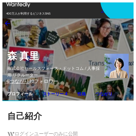
アプリを使う
400万人が利用するビジネスSNS
森 真里
株式会社セールスフォース・ドットコム / 人事採
用 リクルーター
8
10
つながり
フォロワー
プロフィール
ストーリー 4
性格
つながり
自己紹介
ログインユーザーのみに公開