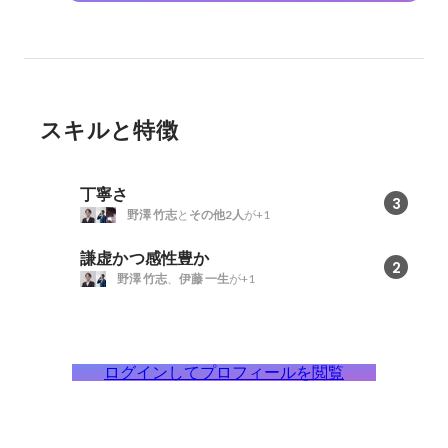
スキルと特徴
丁寧さ
3
野澤 竹志
と
その他2人
が+1
謙虚かつ感性豊か
2
野澤 竹志
、
伊藤 一生
が+1
ログインしてプロフィールを閲覧