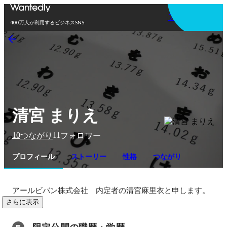
アプリを使う
400万人が利用するビジネスSNS
清宮 まりえ
10
11
つながり
フォロワー
プロフィール
ストーリー
性格
つながり
アールビバン株式会社　内定者の清宮麻里衣と申します。
さらに表示