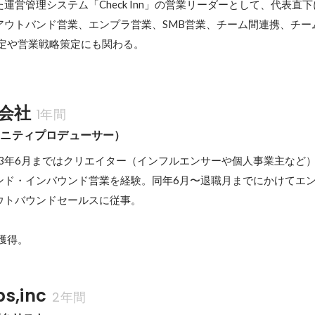
運営管理システム「Check Inn」の営業リーダーとして、代表直
アウトバンド営業、エンプラ営業、SMB営業、チーム間連携、チー
策定や営業戦略策定にも関わる。
会社
1年間
ュニティプロデューサー）
2023年6月まではクリエイター（インフルエンサーや個人事業主など）
ンド・インバウンド営業を経験。同年6月〜退職月までにかけてエ
ウトバウンドセールスに従事。

P獲得。
ps,inc
2年間