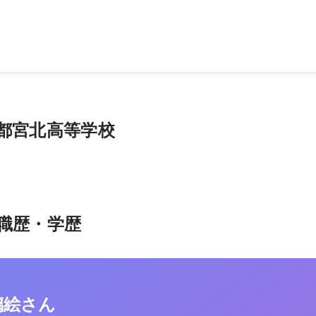
いて」。
都宮北高等学校
職歴・学歴
璃絵さん