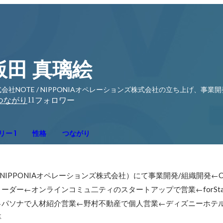
飯田 真璃絵
会社NOTE / NIPPONIAオペレーションズ株式会社の立ち上げ、事業
11
つながり
フォロワー
ー 1
性格
つながり
IPPONIAオペレーションズ株式会社）にて事業開発/組織開発←Chec
ダー←オンラインコミュ二ティのスタートアップで営業←forStartu
←パソナで人材紹介営業←野村不動産で個人営業←ディズニーホテ
卒