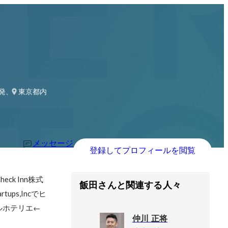
開発、組織開発
東京都内
メッセージ
登録してプロフィールを閲覧
k Inn株式
飯田さんと関連する人々
ps,Incでヒ
ルホテリエ←
仲川 正将