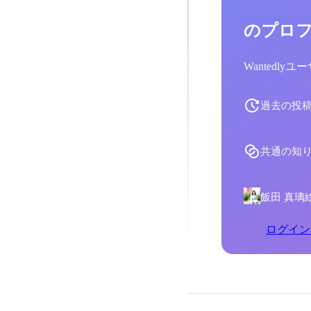
のプロ
Wantedl
過去の投
共通の知
飯田 真璃
ログイン