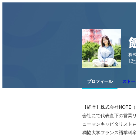
株式
12
プロフィール
ストーリ
【経歴】株式会社NOTE（N
会社にて代表直下の営業リー
ューマンキャピタリスト
獨協大学フランス語学科