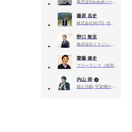
株式会社kubellパートナー, ピープルユニット/採用グループ グループ長代理
藤原 岳史
株式会社NOTE, 代表取締役
野口 敦至
株式会社ミナジン, クライアントパートナー部 部長
齋藤 健史
フリーランス（採用人事）, 個人事業主
内山 崇
個人活動, 宇宙飛行士挑戦エバンジェリスト