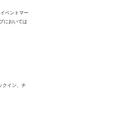
、イベントマー
ップにおいては
ックイン、チ
内報企画編
比較分析、