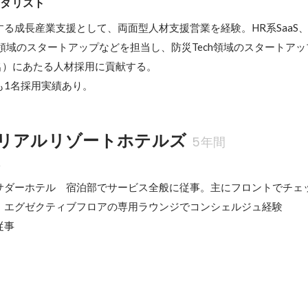
ピタリスト
る成長産業支援として、両面型人材支援営業を経験。HR系SaaS
ech領域のスタートアップなどを担当し、防災Tech領域のスタートア
名）にあたる人材採用に貢献する。

も1名採用実績あり。
リアルリゾートホテルズ
5年間
課
サダーホテル　宿泊部でサービス全般に従事。主にフロントでチェ
、エグゼクティブフロアの専用ラウンジでコンシェルジュ経験

従事
分析をしたレポートが評価される。
、同社の別ホテル視察をした上でのレポートが上層部から評価を得、社
半期（任期）従事。レポートのテーマは「同社別ホテルと自ホテルとの