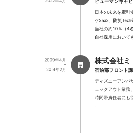
2022年4月
ヒューマンキャ
日本の未来を牽引す
ケSaaS、防災T
当社の約10％（4
自社採用において
株式会社ミ
2009年4月
-
2014年2月
宿泊部フロント
ディズニーアンバ
ェックアウト業務
時間帯責任者にも
ホテルの比較
社内研修の一貫で
集部に抜擢され、