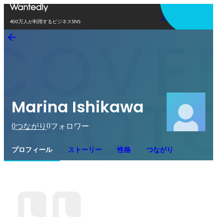
アプリを使う
400万人が利用するビジネスSNS
Marina Ishikawa
0
0
つながり
フォロワー
プロフィール
ストーリー
性格
つながり