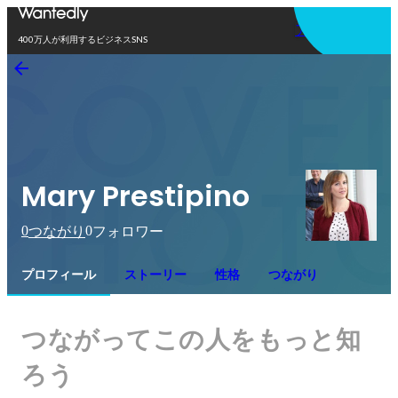
アプリを使う
400万人が利用するビジネスSNS
Mary Prestipino
0
0
つながり
フォロワー
プロフィール
ストーリー
性格
つながり
つながってこの人をもっと知
ろう