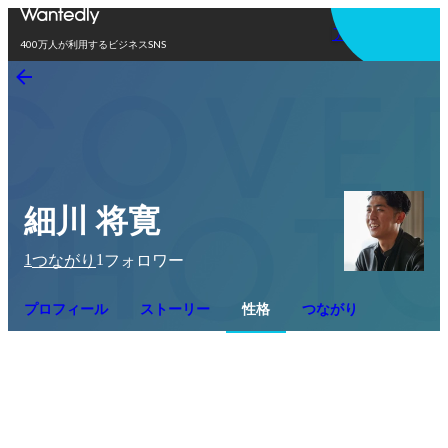
アプリを使う
400万人が利用するビジネスSNS
細川 将寛
1
1
つながり
フォロワー
プロフィール
ストーリー
性格
つながり