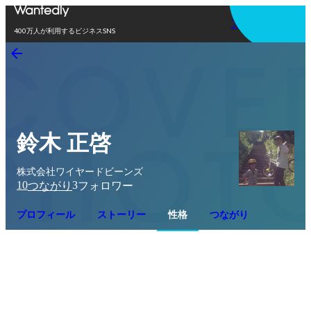
アプリを使う
400万人が利用するビジネスSNS
鈴木 正啓
株式会社ワイヤードビーンズ
10
3
つながり
フォロワー
プロフィール
ストーリー
性格
つながり