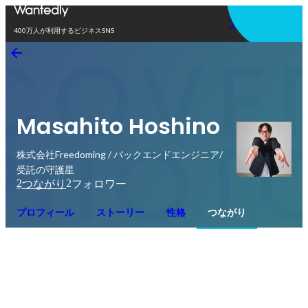
アプリを使う
400万人が利用するビジネスSNS
Masahito Hoshino
株式会社Freedoming / バックエンドエンジニア/
受託の守護星
2
2
つながり
フォロワー
プロフィール
ストーリー
性格
つながり