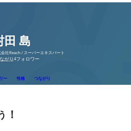
村田 島
会社Reach / スーパーエキスパート
4
ながり
フォロワー
リー
性格
つながり
！
う