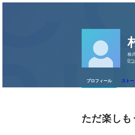
株式
0
つ
プロフィール
ストー
ただ楽しも