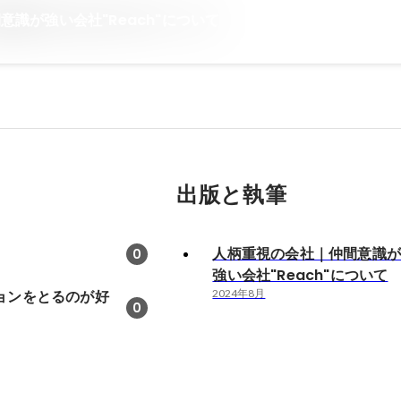
識が強い会社"Reach"について
出版と執筆
人柄重視の会社｜仲間意識
0
強い会社"Reach"について
ョンをとるのが好
2024年8月
0