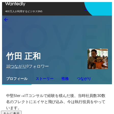
アプリを使う
400万人が利用するビジネスSNS
竹田 正和
10
0
つながり
フォロワー
プロフィール
ストーリー
性格
つながり
中堅SIer→ITコンサルで経験を積んだ後、当時社員数30数
名のフレクトにエイヤと飛び込み、今は執行役員をやって
います。
さらに表示