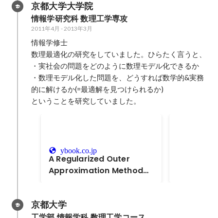
京都大学大学院
チームと協働し、事業およびIT観
献】 事業戦
改善が頭打ちになってきていた。
を実現した。
点での目的や制約を考慮しつつ5
画の策定を主
情報学研究科 数理工学専攻
【成果】web有料集客数を25%増
献】自社と広
カ年の顧客獲得計画を策定した。
略策定におい
2011年4月
-
2013年3月
大 【自身の役割と貢献】webサイ
合わせと改善
その後、KGI/KPI定義、CRM戦略
プ型の事業成
ト流入後のCVR改善にフォーカ
場をセッティ
情報学修士

の策定、コミュニケーション・プ
た。また、米
ス。アクセス解析ツールを使用し
行った。また
数理最適化の研究をしていました。ひらたく言うと、

ランニングを行った。 また、マー
上で、合目的
て、改善対象となるページそれぞ
ツールの構造
・実社会の問題をどのように数理モデル化できるか

ケティング戦略実行のために必要
ら適切な法人
れの問題点と改善ポイントをまと
分析を行い悪
・数理モデル化した問題を、どうすれば数学的&実務
なプロダクト機能を提案し、エン
た。 組織設
め、更に改修実施の優先順位を改
んだ。悪化要
的に解けるか(=最適解を見つけられるか)

ジニアチームと協業して実現する
織構造・人員
善ポテンシャル×ボリューム×実行
である各セグ
ということを研究していました。
ことによって顧客獲得に大きく貢
る機能を勘案
難易度の軸で設定。webページの
比率と集客ポ
献した。
織構造を定義
デザイン案作成から制作スケジュ
ッチであると
定においては
システム制
ール管理・A/Bテストツールによ
よいセグメン
企業の資金調
る効果検証を行った。
行。さらに、
内容等の調査
が見込まれる
ybook.co.jp
とのディスカ
A Regularized Outer
トの利用も提
の事業部長・
Approximation Method
を行いながら
for Monotone Semi-
書、貸借対照
Infinite Variational
ー計算書を作
京都大学
Inequality Problems
工学部 情報学科 数理工学コース