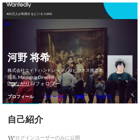
アプリを使う
400万人が利用するビジネスSNS
河野 将希
株式会社エイトハンドレッド / AIビジネス推進本
部長, Managing Director
0
23
つながり
フォロワー
プロフィール
ストーリー
性格
つながり
自己紹介
ログインユーザーのみに公開