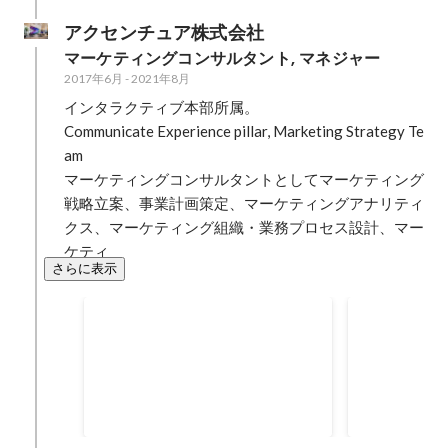
アクセンチュア株式会社
マーケティングコンサルタント, マネジャー
2017年6月
-
2021年8月
インタラクティブ本部所属。

Communicate Experience pillar, Marketing Strategy Te
am

マーケティングコンサルタントとしてマーケティング
戦略立案、事業計画策定、マーケティングアナリティ
クス、マーケティング組織・業務プロセス設計、マー
ケティ
さらに表示
新規デジタル銀行サービスの
自動車部品
マーケティング戦略立案
門スピンオ
【プロジェクト背景】某金融機関
【プロジェク
の新規事業として立ち上げ予定の
メーカーにお
モバイルアプリにフォーカスした
ピンオフの支
2019年9月
2018年9月
-
20
デジタル銀行サービスのマーケテ
気自動車メー
ィング戦略を立案した。市場のセ
メーカーとは