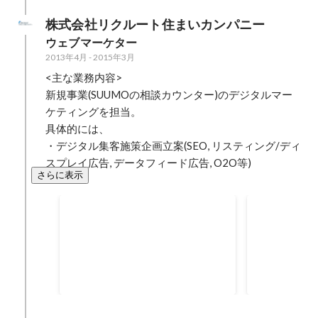
グメンテーション・ターゲティン
の交渉・契約
株式会社リクルート住まいカンパニー
グ・ポジショニングを定義し、広
開発・生産工
ウェブマーケター
告・ソーシャルマーケティング・
設計変更等、
2013年4月
-
2015年3月
リファラル・広報＆PRを含めた5
近いビジネス
カ年の顧客獲得計画を策定した。
開発・製造を
<主な業務内容>

各種マーケティングテクノロジー
で、クライア
新規事業(SUUMOの相談カウンター)のデジタルマー
ツールの導入計画の策定や、マー
メーカーとの
ケティングを担当。

ケティング業務を運営するための
組織・業務設
具体的には、

組織体制やオペレーティングモデ
新興電気自動
・デジタル集客施策企画立案(SEO, リスティング/ディ
ルの定義を行った。 それを受け
なビジネスの
スプレイ広告, データフィード広告, O2O等)
て、KGI/KPI定義、コミュニケー
あった。 そ
さらに表示
ション・プランニング、アプリの
は、米国に新
機能要件定義、BIツール導入など
ーとのビジネ
webページUI/UX改善
web集客
マーケティングに関わるアジェン
ために既存事
告）効率改
ダを一気通貫で支援した。 【自身
し子会社を設
【プロジェクト背景】web有料集
【プロジェク
の役割と貢献】人口統計データと
そしてそのビ
客において広告プロダクトの拡大
集客のリステ
各種マーケットリサーチデータを
戦略・組織・
や広告配信ユーザーのターゲティ
て、広告代理
2014年7月
-
2015年3月
2014年3月
-
20
もとに市場セグメンテーション・
要件の策定、
ング、広告クリエイティブ改善な
効率が悪化し
ターゲティング・ポジショニング
めの社内外の
ど、webサイトへの流入までの改
の策定・実行
を定義した。事業戦略チーム・IT
を行なった。
善施策にフォーカスしてきたが、
【成果】昨年