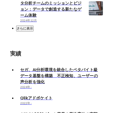
タ分析チームのミッションとビジ
ョン：データで創造する新たなゲ
ーム体験
2024年12月
さらに表示
実績
セガ、AI分析環境を統合したペタバイト級
データ基盤を構築 不正検知、ユーザーの
声分析を強化
2024年
-
Qlikアドボケイト
2022年
-