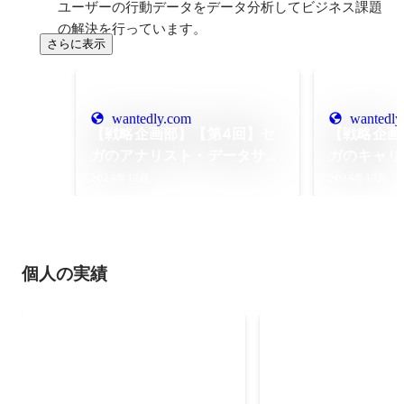
ユーザーの行動データをデータ分析してビジネス課題
の解決を行っています。
さらに表示
wantedly.com
wantedly
【戦略企画部】【第4回】セ
【戦略企画
ガのアナリスト・データサイ
ガのキャリ
エンティストの1日
アナリスト
2024年12月
2024年12月
ティストの
性と文化
個人の実績
Qlikアドボケイト
CEDEC2021 ゲ
性育休の実態につ
Qlik社のアドボケイトとして活動
ゲーム業界関係者にア
しています
取り、簡単な調査を元に