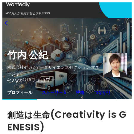
アプリを使う
400万人が利用するビジネスSNS
竹内 公紀
株式会社セガ / データサイエンスセクション マネ
ージャー
4
6
つながり
フォロワー
プロフィール
ストーリー 5
性格
つながり
(Creativity is G
創造は生命
ENESIS)