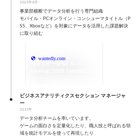
2025年4月
-
事業部横断でデータ分析を行う専門組織

モバイル・PCオンライン・コンシューマタイトル（P
S5、Xboxなど）を対象にデータを活用した課題解決
wantedly.com
【セミナー告知】0→1
Meetup 2025 Tokyoにて登
壇します
2025年4月
ビジネスアナリティクスセクション マネージャ
ー
2015年
データ分析チームを率いています。

ゲームの面白さを定量化したり、職人技と呼ばれる領
域を統計モデルを使って再現したり
