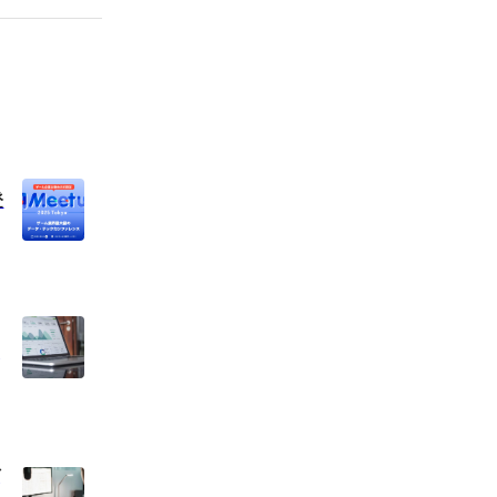
登
な
デ