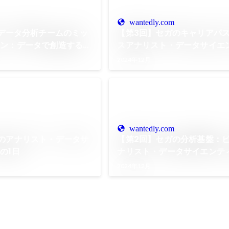
wantedly.com
 データ分析チームのミッ
【第3回】セガのキャリアパ
ョン：データで創造する新
スアナリスト・データサイエ
験
の多様な成長の可能性と文化
2024年12月
wantedly.com
のアナリスト・データサ
【第2回】セガの分析基盤：
の1日
ナリスト・データサイエンテ
で見る統合分析環境
2024年12月