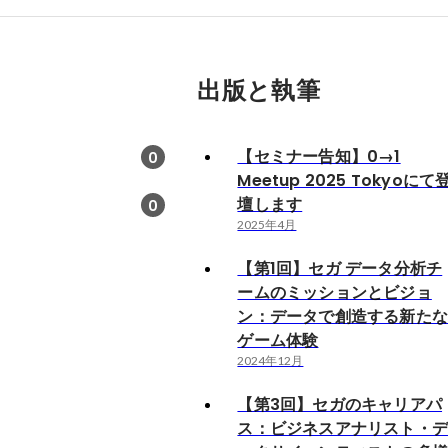
出版と執筆
【セミナー告知】0→1
0
Meetup 2025 Tokyoにて
壇します
0
2025年4月
【第1回】セガ データ分析チ
ームのミッションとビジョ
ン：データで創造する新た
ゲーム体験
2024年12月
【第3回】セガのキャリアパ
ス：ビジネスアナリスト・