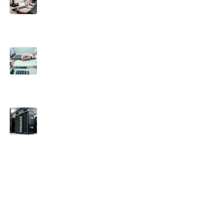
様
ト
タ
る