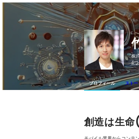
株式
4
つ
プロフィール
ストー
創造は生命
モバイル業界からコンテン