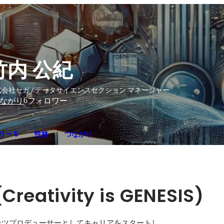
竹内 公紀
会社セガ / データサイエンスセクション マネージャー
6
ながり
フォロワー
リー 5
性格
つながり
(Creativity is GENESIS)
ツプロデューサーとしてキャリアをスタートし、
