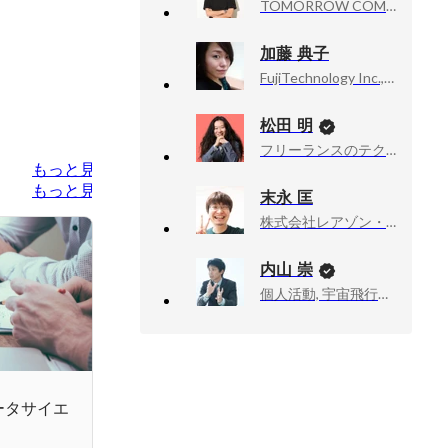
TOMORROW COMPANY INC., Founder & CEO
加藤 典子
FujiTechnology Inc., 代表取締役CEO
松田 明
フリーランスのテクニカルアドバイザー業, 技術顧問
もっと見る
もっと見る
末永 匡
株式会社レアゾン・ホールディングス, 研究企画部長
内山 崇
個人活動, 宇宙飛行士挑戦エバンジェリスト
ータサイエ