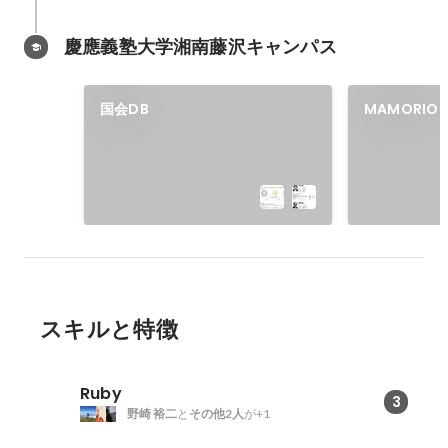
慶應義塾大学湘南藤沢キャンパス
国会DB
MAMORIO
スキルと特徴
Ruby
3
野崎 裕二
と
その他2人
が+1