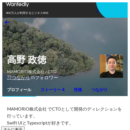
アプリを使う
400万人が利用するビジネスSNS
高野 政徳
MAMORIO株式会社 / CTO
77
35
つながり
フォロワー
プロフィール
ストーリー 4
性格
つながり
MAMORIO株式会社 でCTOとして開発のディレクションを
行っています。

Swift UIとTypescriptが好きです。
さらに表示