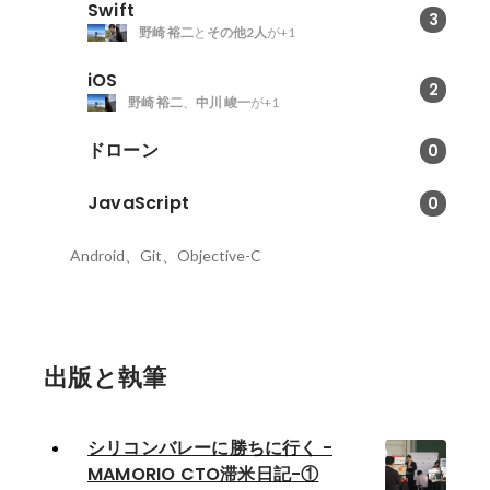
Swift
3
野崎 裕二
と
その他2人
が+1
iOS
2
野崎 裕二
、
中川 峻一
が+1
ドローン
0
JavaScript
0
Android、Git、Objective-C
出版と執筆
シリコンバレーに勝ちに行く -
MAMORIO CTO滞米日記-①