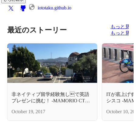
iototaku.github.io
もっと見る
最近のストーリー
もっと見る
非ネイティブ留学経験無しで英語
ITが底上げ
プレゼンに挑む！ -MAMORIO CTO
シスコ -MAM
滞米日記-④
October 19, 2017
October 10, 20