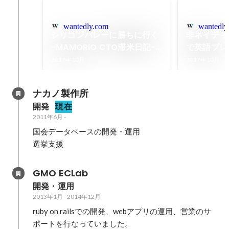
wantedly.com
wantedly
シリコンバレーに勝ちに行く
非ネイティ
-MAMORIO CTO滞米日記-
で英語プレ
①
MAMORI
2017年10月
2017年10月
ナカノ製作所
開発
現在
2011年6月
-
国会データベースの開発・運用

選挙支援
GMO ECLab
開発・運用
2013年1月
-
2014年12月
ruby on railsでの開発、webアプリの運用、営業のサ
ポートを行なっていました。