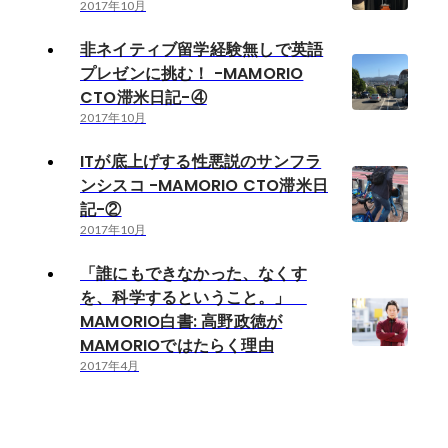
2017年10月
非ネイティブ留学経験無しで英語
プレゼンに挑む！ -MAMORIO
CTO滞米日記-④
2017年10月
ITが底上げする性悪説のサンフラ
ンシスコ -MAMORIO CTO滞米日
記-②
2017年10月
「誰にもできなかった、なくす
を、科学するということ。」
MAMORIO白書: 高野政徳が
MAMORIOではたらく理由
2017年4月