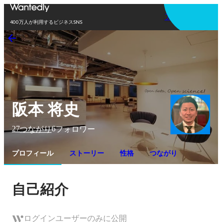
アプリを使う
400万人が利用するビジネスSNS
阪本 将史
27
6
つながり
フォロワー
プロフィール
ストーリー
性格
つながり
自己紹介
ログインユーザーのみに公開