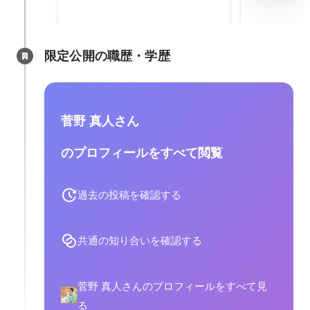
万人
る無料オン
2022年8月
催！
限定公開の職歴・学歴
菅野 真人さん
のプロフィールをすべて閲覧
過去の投稿を確認する
共通の知り合いを確認する
菅野 真人さんのプロフィールをすべて見
る