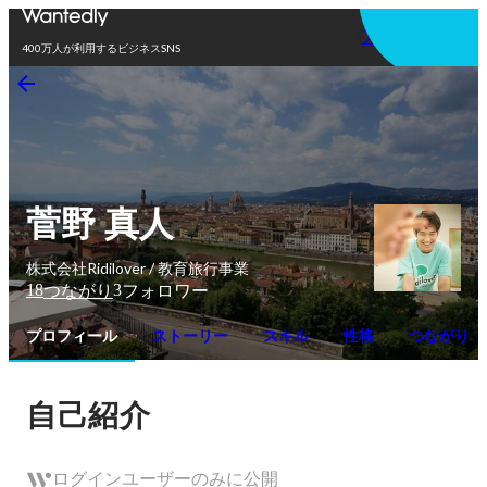
アプリを使う
400万人が利用するビジネスSNS
菅野 真人
株式会社Ridilover / 教育旅行事業
18
3
つながり
フォロワー
プロフィール
ストーリー
スキル
性格
つながり
自己紹介
ログインユーザーのみに公開