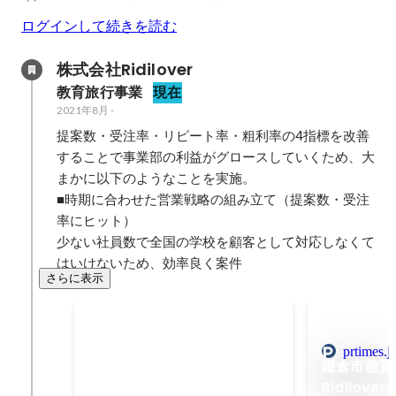
ログインして続きを読む
株式会社Ridilover
教育旅行事業
現在
2021年8月
-
提案数・受注率・リピート率・粗利率の4指標を改善
することで事業部の利益がグロースしていくため、大
まかに以下のようなことを実施。

■時期に合わせた営業戦略の組み立て（提案数・受注
率にヒット）

少ない社員数で全国の学校を顧客として対応しなくて
はいけないため、効率良く案件
さらに表示
年間1万人を突破！修学旅行で社
会問題を探究するスタディツアー
2023年1月
-
2023年12月
prtimes.j
鎌倉市教育
1
Ridilov