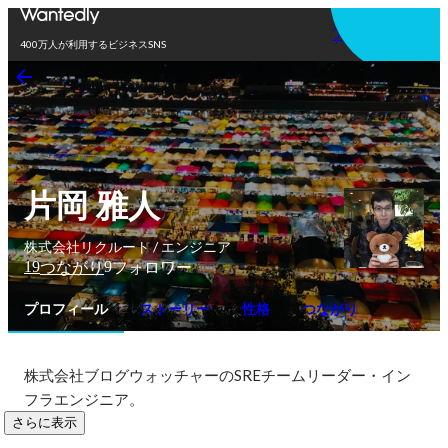
アプリを使う
400万人が利用するビジネスSNS
片岡 雅人
株式会社リクルート / エンジニア
19
9
つながり
フォロワー
プロフィール
ストーリー
性格
つながり
株式会社ブログウォッチャーのSREチームリーダー・イン
フラエンジニア。
さらに表示