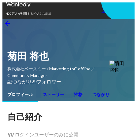
アプリを使う
400万人が利用するビジネスSNS
菊田 将也
株式会社ベースミー / Marketing toC offline／
Community Manager
47
29
つながり
フォロワー
プロフィール
ストーリー
性格
つながり
自己紹介
ログインユーザーのみに公開