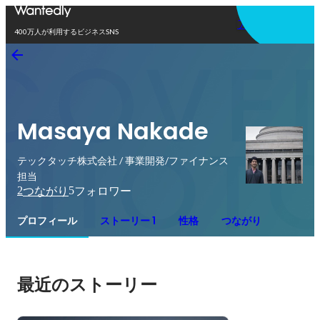
アプリを使う
400万人が利用するビジネスSNS
Masaya Nakade
テックタッチ株式会社 / 事業開発/ファイナンス
担当
2
5
つながり
フォロワー
プロフィール
ストーリー 1
性格
つながり
最近のストーリー