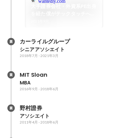
wantedly.com
大手證券会社・外資系PE出身
を経た僕がテックタッチへの
入社を選んだ理由と現在感じ
2021年9月
ていること
カーライルグループ
シニアアソシエイト
2018年7月
-
2021年3月
MIT Sloan
MBA
2016年9月
-
2018年6月
野村證券
アソシエイト
2011年4月
-
2018年6月