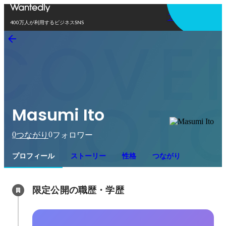
アプリを使う
400万人が利用するビジネスSNS
Masumi Ito
0
0
つながり
フォロワー
プロフィール
ストーリー
性格
つながり
限定公開の職歴・学歴