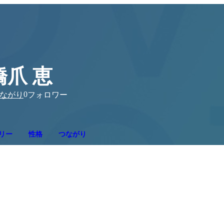
橋爪 恵
0
ながり
フォロワー
リー
性格
つながり