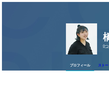
0
つ
プロフィール
ストー