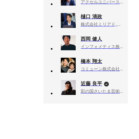
アクセルユニバース株式会社, 代表取締役
樋口 清政
株式会社ミリアド, 代表取締役社長
西岡 健人
インフォメティス株式会社, 電力IoTプロダクト開発部 部長兼プロダクトマネージャー
橋本 翔太
コミューン株式会社, 共同創業者 / 執行役員
近藤 良平
彩の国さいたま芸術劇場, 次期芸術監督