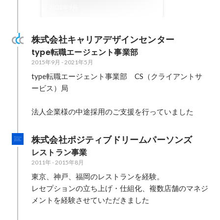
ドモンを入れてよかった！」
2022年9月
を増やしたい。進化を続ける
SMBチームの課題とこれから
株式会社キャリアデザインセンター
| 株式会社コドモン
type転職エージェント事業部
2015年9月
-
2021年5月
type転職エージェント事業部　CS（クライアントサ
ービス）局

法人企業様の中途採用のご支援を行っていました
株式会社ポジティブドリームパーソンズ
レストラン事業
2011年
-
2015年8月
東京、神戸、福岡のレストランを経験。

レセプションの立ち上げ・仕組化、複数店舗のマネジ
メントを経験させていただきました