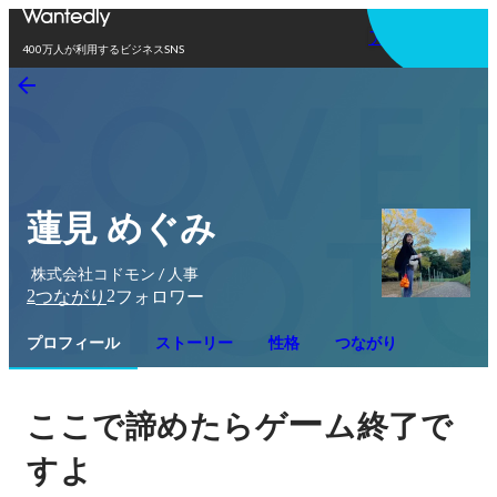
アプリを使う
400万人が利用するビジネスSNS
蓮見 めぐみ
株式会社コドモン / 人事
2
2
つながり
フォロワー
プロフィール
ストーリー
性格
つながり
ー
ここで諦めたらゲ
ム終了で
すよ