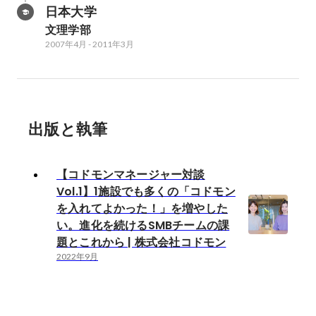
日本大学
文理学部
2007年4月
-
2011年3月
出版と執筆
【コドモンマネージャー対談
Vol.1】1施設でも多くの「コドモン
を入れてよかった！」を増やした
い。進化を続けるSMBチームの課
題とこれから | 株式会社コドモン
2022年9月