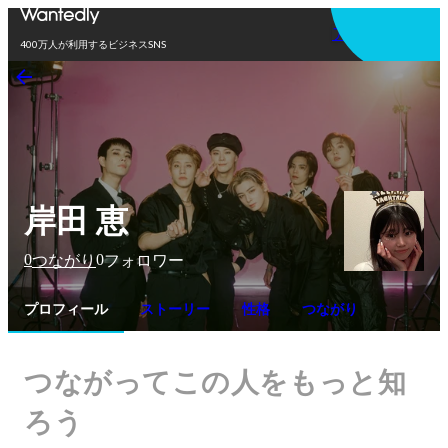
アプリを使う
400万人が利用するビジネスSNS
岸田 恵
0
0
つながり
フォロワー
プロフィール
ストーリー
性格
つながり
つながってこの人をもっと知
ろう