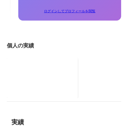
ログインしてプロフィールを閲覧
個人の実績
終了作品展
六人グループでテーマを決め一体
のスタイリングをする。そして自
分たちでメイクも服も考えプロの
2020年8月
-
2021年3月
カメラマンに写真を撮ってもら
う。
実績