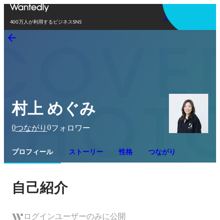
アプリを使う
400万人が利用するビジネスSNS
村上 めぐみ
0
0
つながり
フォロワー
プロフィール
ストーリー
性格
つながり
自己紹介
ログインユーザーのみに公開