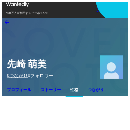
アプリを使う
400万人が利用するビジネスSNS
先崎 萌美
0
0
つながり
フォロワー
プロフィール
ストーリー
性格
つながり