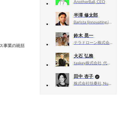
AnotherBall, CEO
半澤 修太郎
Barista (innovating.jp), 代表取締役CEO
鈴木 晃一
テラドローン株式会社, 運航管理開発部長
ス事業の統括
大石 弘務
taskey株式会社, 代表取締役CEO
田中 杏子
株式会社扶桑社, Numéro TOKYO編集長