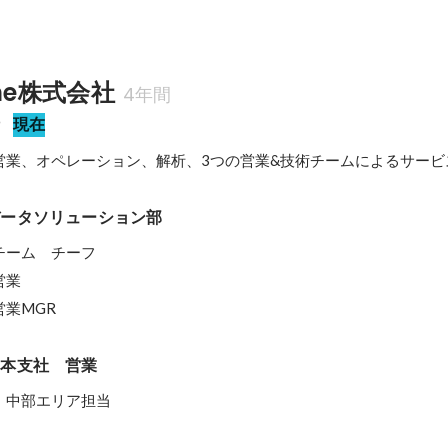
rone株式会社
4年間
括
現在
営業、オペレーション、解析、3つの営業&技術チームによるサービ
データソリューション部
ーム　チーフ

業

業MGR
日本支社　営業
　中部エリア担当