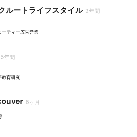
クルートライフスタイル
2年間
ューティー広告営業
5年間
語教育研究
couver
6ヶ月
得