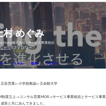
上村 めぐみ
rra Drone株式会社 / サービス事業統括
0
ながり
フォロワー
リー
スキル
性格
つながり
広告営業←小学校教諭←立命館大学

M制度立上→コンサル営業MGR→サービス事業統括とサービス事業
と成長と共に歩んできました。