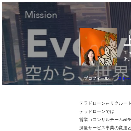
Te
0
つ
プロフィール
ストー
テラドローン←リクルート
テラドローンでは

営業→コンサルチーム&P
測量サービス事業の変遷