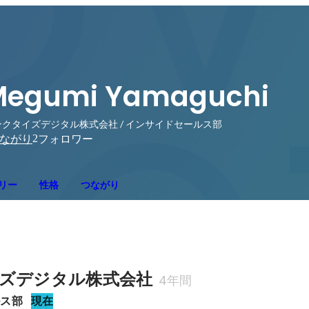
Megumi Yamaguchi
ンクタイズデジタル株式会社 / インサイドセールス部
2
ながり
フォロワー
リー
性格
つながり
ズデジタル株式会社
4年間
ルス部
現在