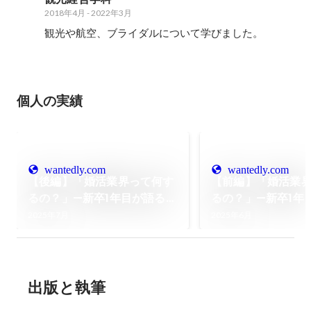
2018年4月
-
2022年3月
観光や航空、ブライダルについて学びました。
個人の実績
wantedly.com
wantedly.com
【後編】「婚活業界って何す
【前編】「婚活業
るの？」—新卒1年目が語る、
るの？」—新卒1年
入社の決め手と今のリアル
入社の決め手と今
2025年7月
2025年6月
出版と執筆