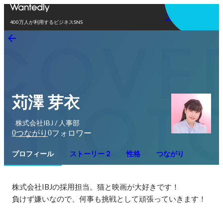
アプリを使う
400万人が利用するビジネスSNS
苅澤 芽衣
株式会社IBJ / 人事部
0
0
つながり
フォロワー
プロフィール
ストーリー 2
性格
つながり
株式会社IBJの採用担当。猫と映画が大好きです！

負けず嫌いなので、何事も挑戦として頑張っていきます！