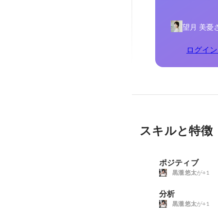
望月 美憂
ログイン
スキルと特徴
ポジティブ
黒瀧 悠太
が+1
分析
黒瀧 悠太
が+1