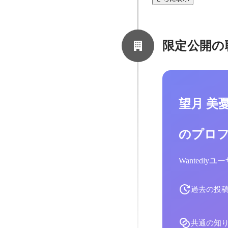
限定公開の
望月 美
のプロ
Wantedl
過去の投
共通の知