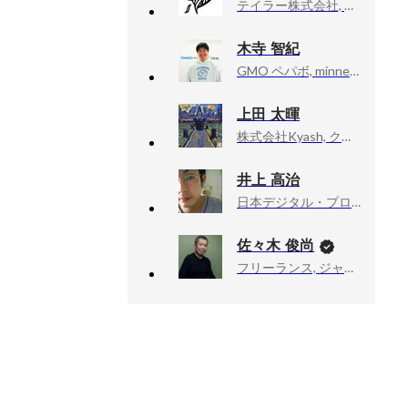
テイラー株式会社, コアチーム
木寺 智紀
GMO ペパボ, minne事業部 / UI Designer / Senior Design Lead
上田 太暉
株式会社Kyash, クレジット事業部 事業部長・プロダクトマネージャー
井上 高治
日本デジタル・プロセシング・システムズ株式会社, 取締役COO
佐々木 俊尚
フリーランス, ジャーナリスト・作家