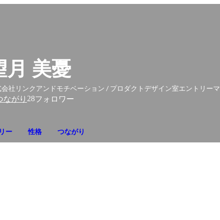
望月 美憂
式会社リンクアンドモチベーション / プロダクトデザイン室エントリー
28
つながり
フォロワー
リー
性格
つながり