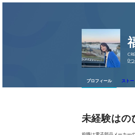
CRE
0
つ
プロフィール
ストー
未経験はの
前職は電子部品メーカーの