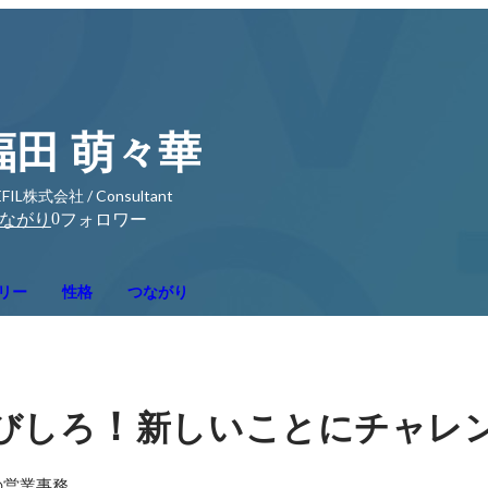
福田 萌々華
FIL株式会社 / Consultant
0
ながり
フォロワー
リー
性格
つながり
！
びしろ
新しいことにチャレ
営業事務
