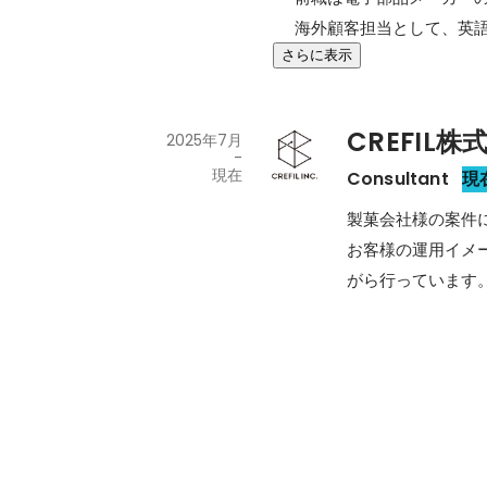
海外顧客担当として、英
さらに表示
CREFIL株
2025年7月
-
現在
Consultant
現
製菓会社様の案件に
お客様の運用イメ
がら行っています