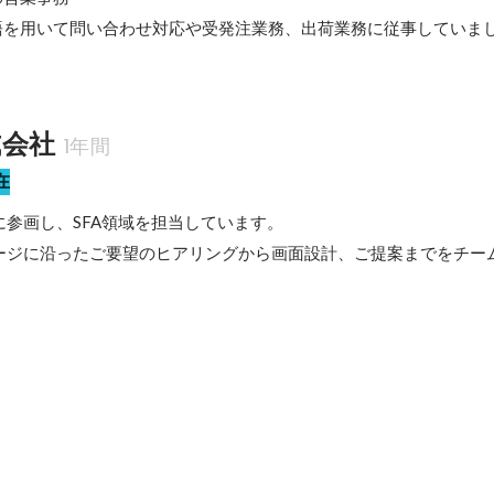
語を用いて問い合わせ対応や受発注業務、出荷業務に従事していま
式会社
1年間
在
参画し、SFA領域を担当しています。

ージに沿ったご要望のヒアリングから画面設計、ご提案までをチー
。