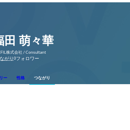
福田 萌々華
FIL株式会社 / Consultant
0
ながり
フォロワー
リー
性格
つながり