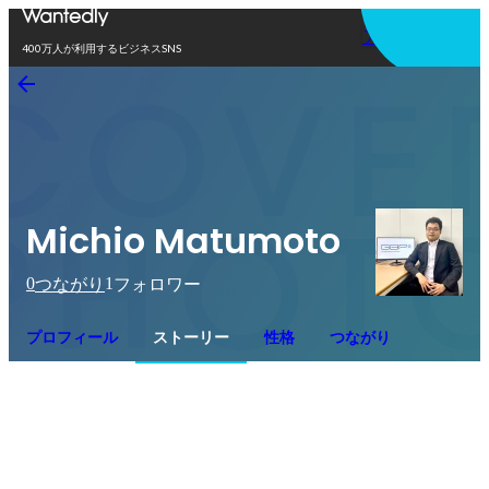
アプリを使う
400万人が利用するビジネスSNS
Michio Matumoto
0
1
つながり
フォロワー
プロフィール
ストーリー
性格
つながり