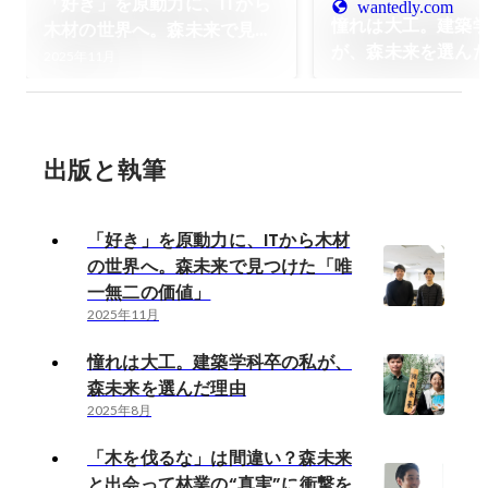
「好き」を原動力に、ITから
wantedly.com
憧れは大工。建築
木材の世界へ。森未来で見つ
が、森未来を選ん
けた「唯一無二の価値」
2025年11月
出版と執筆
「好き」を原動力に、ITから木材
の世界へ。森未来で見つけた「唯
一無二の価値」
2025年11月
憧れは大工。建築学科卒の私が、
森未来を選んだ理由
2025年8月
「木を伐るな」は間違い？森未来
と出会って林業の“真実”に衝撃を