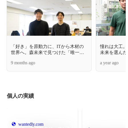
「好き」を原動力に、ITから木材の
憧れは大工。
世界へ。森未来で見つけた「唯一無
未来を選んだ
二の価値」
9 months ago
a year ago
個人の実績
wantedly.com