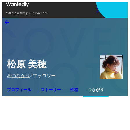
アプリを使う
400万人が利用するビジネスSNS
松原 美穂
20
3
つながり
フォロワー
プロフィール
ストーリー
性格
つながり